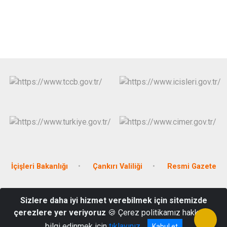
İçişleri Bakanlığı
Çankırı Valiliği
Resmi Gazete
Cumhuriyet Mahallesi, Çarşı Meydanı, Hükümet Konağı, No:1
Sizlere daha iyi hizmet verebilmek için sitemizde
Şabanözü-Çankırı
çerezlere yer veriyoruz
🍪 Çerez politikamız hakkında
03765181001
bilgi edinmek için
tıklayınız
Kabul et