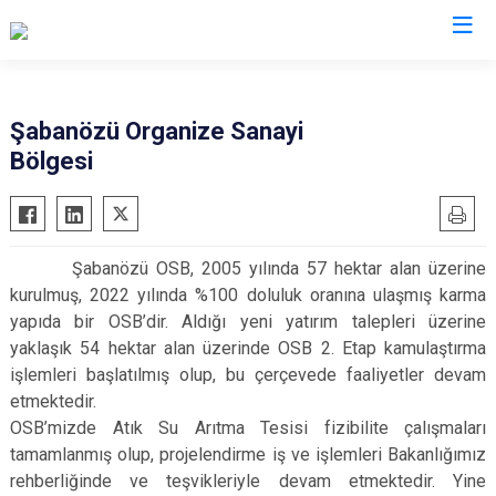
Çankırı
Şabanözü Organize Sanayi
Bölgesi
Atkaracalar
Korgun
Bayramören
Kurşunlu
Çerkeş
Orta
Şabanözü OSB, 2005 yılında 57 hektar alan üzerine
Eldivan
Şabanözü
kurulmuş, 2022 yılında %100 doluluk oranına ulaşmış karma
Ilgaz
Yapraklı
yapıda bir OSB’dir. Aldığı yeni yatırım talepleri üzerine
Kızılırmak
yaklaşık 54 hektar alan üzerinde OSB 2. Etap kamulaştırma
işlemleri başlatılmış olup, bu çerçevede faaliyetler devam
etmektedir.
OSB’mizde Atık Su Arıtma Tesisi fizibilite çalışmaları
tamamlanmış olup, projelendirme iş ve işlemleri Bakanlığımız
rehberliğinde ve teşvikleriyle devam etmektedir. Yine