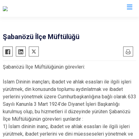
Çankırı
Şabanözü İlçe Müftülüğü
Atkaracalar
Korgun
Bayramören
Kurşunlu
Şabanözü İlçe Müftülüğünün görevleri:
Çerkeş
Orta
Eldivan
Şabanözü
İslam Dininin inançları, ibadet ve ahlak esasları ile ilgili işleri
Ilgaz
Yapraklı
yürütmek, din konusunda toplumu aydınlatmak ve ibadet
yerlerini yönetmek üzere Cumhurbaşkanlığına bağlı olarak 633
Kızılırmak
Sayılı Kanunla 3 Mart 1924’de Diyanet İşleri Başkanlığı
kurulmuş olup, bu hizmetleri il düzeyinde yürüten Şabanözü
İlçe Müftülüğünün görevleri şunlardır :
1) İslam dininin inanç, ibadet ve ahlak esasları ile ilgili işleri
yürütmek, ibadet yerlerini ve dini müesseseleri yönetmek ve