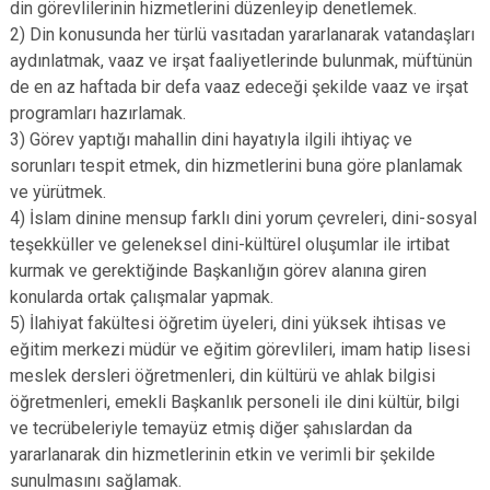
din görevlilerinin hizmetlerini düzenleyip denetlemek.
2) Din konusunda her türlü vasıtadan yararlanarak vatandaşları
aydınlatmak, vaaz ve irşat faaliyetlerinde bulunmak, müftünün
de en az haftada bir defa vaaz edeceği şekilde vaaz ve irşat
programları hazırlamak.
3) Görev yaptığı mahallin dini hayatıyla ilgili ihtiyaç ve
sorunları tespit etmek, din hizmetlerini buna göre planlamak
ve yürütmek.
4) İslam dinine mensup farklı dini yorum çevreleri, dini-sosyal
teşekküller ve geleneksel dini-kültürel oluşumlar ile irtibat
kurmak ve gerektiğinde Başkanlığın görev alanına giren
konularda ortak çalışmalar yapmak.
5) İlahiyat fakültesi öğretim üyeleri, dini yüksek ihtisas ve
eğitim merkezi müdür ve eğitim görevlileri, imam hatip lisesi
meslek dersleri öğretmenleri, din kültürü ve ahlak bilgisi
öğretmenleri, emekli Başkanlık personeli ile dini kültür, bilgi
ve tecrübeleriyle temayüz etmiş diğer şahıslardan da
yararlanarak din hizmetlerinin etkin ve verimli bir şekilde
sunulmasını sağlamak.