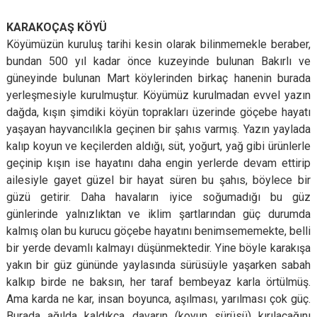
KARAKOÇAŞ KÖYÜ
Köyümüzün kuruluş tarihi kesin olarak bilinmemekle beraber,
bundan 500 yıl kadar önce kuzeyinde bulunan Bakırlı ve
güneyinde bulunan Mart köylerinden birkaç hanenin burada
yerleşmesiyle kurulmuştur. Köyümüz kurulmadan evvel yazın
dağda, kışın şimdiki köyün toprakları üzerinde göçebe hayatı
yaşayan hayvancılıkla geçinen bir şahıs varmış. Yazın yaylada
kalıp koyun ve keçilerden aldığı, süt, yoğurt, yağ gibi ürünlerle
geçinip kışın ise hayatını daha engin yerlerde devam ettirip
ailesiyle gayet güzel bir hayat süren bu şahıs, böylece bir
güzü getirir. Daha havaların iyice soğumadığı bu güz
günlerinde yalnızlıktan ve iklim şartlarından güç durumda
kalmış olan bu kurucu göçebe hayatını benimsememekte, belli
bir yerde devamlı kalmayı düşünmektedir. Yine böyle karakışa
yakın bir güz gününde yaylasında sürüsüyle yaşarken sabah
kalkıp birde ne baksın, her taraf bembeyaz karla örtülmüş.
Ama karda ne kar, insan boyunca, aşılması, yarılması çok güç.
Burada ağılda kaldıkça davarın (koyun sürüsü) kırılacağını