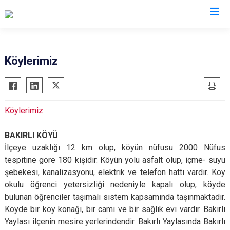
Çankırı
Köylerimiz
Atkaracalar
Korgun
Bayramören
Kurşunlu
Köylerimiz
Çerkeş
Orta
Eldivan
Şabanözü
BAKIRLI KÖYÜ
Ilgaz
Yapraklı
İlçeye uzaklığı 12 km olup, köyün nüfusu 2000 Nüfus
tespitine göre 180 kişidir. Köyün yolu asfalt olup, içme- suyu
Kızılırmak
şebekesi, kanalizasyonu, elektrik ve telefon hattı vardır. Köy
okulu öğrenci yetersizliği nedeniyle kapalı olup, köyde
bulunan öğrenciler taşımalı sistem kapsamında taşınmaktadır.
Köyde bir köy konağı, bir cami ve bir sağlık evi vardır. Bakırlı
Yaylası ilçenin mesire yerlerindendir. Bakırlı Yaylasında Bakırlı