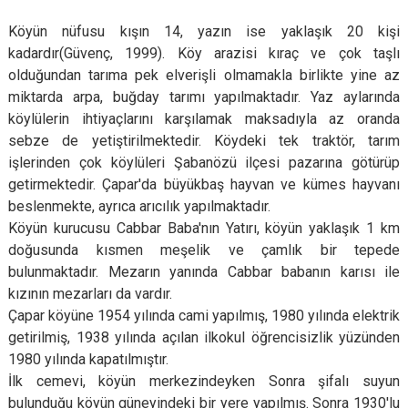
Köyün nüfusu kışın 14, yazın ise yaklaşık 20 kişi
kadardır(Güvenç, 1999). Köy arazisi kıraç ve çok taşlı
olduğundan tarıma pek elverişli olmamakla birlikte yine az
miktarda arpa, buğday tarımı yapılmaktadır. Yaz aylarında
köylülerin ihtiyaçlarını karşılamak maksadıyla az oranda
sebze de yetiştirilmektedir. Köydeki tek traktör, tarım
işlerinden çok köylüleri Şabanözü ilçesi pazarına götürüp
getirmektedir. Çapar'da büyükbaş hayvan ve kümes hayvanı
beslenmekte, ayrıca arıcılık yapılmaktadır.
Köyün kurucusu Cabbar Baba'nın Yatırı, köyün yaklaşık 1 km
doğusunda kısmen meşelik ve çamlık bir tepede
bulunmaktadır. Mezarın yanında Cabbar babanın karısı ile
kızının mezarları da vardır.
Çapar köyüne 1954 yılında cami yapılmış, 1980 yılında elektrik
getirilmiş, 1938 yılında açılan ilkokul öğrencisizlik yüzünden
1980 yılında kapatılmıştır.
İlk cemevi, köyün merkezindeyken Sonra şifalı suyun
bulunduğu köyün güneyindeki bir yere yapılmış. Sonra 1930'lu