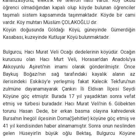
kanalizasyonu, elektrik ve telefon hattı vardır. Köy okulu
öğrenci olmadığından kapalı olup köyde bulunan öğrenciler
taşımalı sistem kapsamında taşınmaktadır. Köyde bir cami
vardır. Köy muhtarı Müslüm ÇOLAKOĞLU dır.
Köyün doğusunda Göldağı Köyü, güneyinde Gümerdiğin
Kasabası, kuzeyinde Kutluşar Köyü bulunmaktadır.
Bulgurcu, Hacı Murat Veli Ocağı dedelerinin köyüdür. Ocağın
kurucusu olan Hacı Murt Veli, Horasan'dan Anadolu'ya
Akkoyunlu Aşireti'nin imamı olarak gönderilmiştir. Önce
Baykuş Boğazı'nın sağ tarafındaki kayalık alanın az
ilerisindeki Eskiköy'e yerleşmiş fakat Kalecik Tekfuru'nun
zulmüne dayanamayarak Çankırı İli Eldivan İlçesi Seydi
Köyüne göç etmiştir. Burada 17 yıl yaşadıktan sonra vefat
etmiş ve türbesi buradadır. Hacı Murat Veli'nin 6. Göbekten
torunu Hasan Dede, bir erkan basma olayına kahrederek
Bursa'nın İnegöl ilçesinin Doma(Şehitler) köyüne göç etmiş ve
41 yıl kendisinden haber alınamamıştır. Sonra onun neslinden
gelen Hüseyin'in büyük oğlu Bektaş, Bulgurcu Köyüne