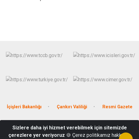
İçişleri Bakanlığı
Çankırı Valiliği
Resmi Gazete
Cumhuriyet Mahallesi, Çarşı Meydanı, Hükümet Konağı, No:1
Sizlere daha iyi hizmet verebilmek için sitemizde
Şabanözü-Çankırı
çerezlere yer veriyoruz
🍪 Çerez politikamız hakkında
03765181001