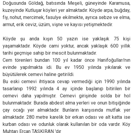
Doğusunda Göldağ, batısında Meşeli, güneyinde Karamusa,
kuzeyinde Kutluşar köyleri yer almaktadır. Köyde arpa, buğday,
fiy, nohut, mercimek, fasulye ekilmekte, ayrıca sebze ve elma,
armut, erik ceviz, üzüm, vişne ve kayısı yetişmektedir.
Köyde şu anda kışın 50 yazın ise yaklaşık 75 kişi
yaşamaktadır. Köyde cami yoktur, ancak yaklaşık 600 yıllık
tarihi geçmişe sahip bir mescit bulunmaktadır.
Cem törenleri bundan 100 yıl kadar önce Hanifoğulları'nın
evinde yapılmakta idi. Bu ev 1950 yılında yıkılarak ve
büyütülerek cemevi haline getirildi.
Bu eski cemevi ihtiyaca cevap vermediği için 1990 yılında
tasarlanıp 1992 yılında 4 ay içinde başlanıp bitirilen bir
cemevi daha yapılmıştır. Cemevi girişinde solda bir hol
bulunmaktadır. Burada abdest alma yerleri ve onun bitişiğinde
çay ocağı yer almaktadır. Bunların karşısında mutfak yer
almaktadır. 280 metre karelik bir erkan odası ve alt katta ise
kurban odası ve odunluk olarak kullanılan bir oda vardır.
Köy
Muhtarı Ercan TAŞKIRAN 'dır