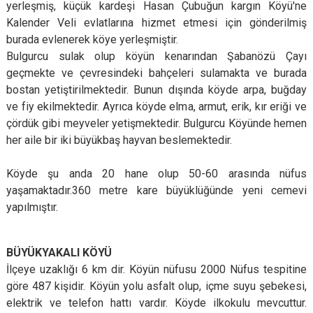
yerleşmiş, küçük kardeşi Hasan Çubuğun kargın Köyü'ne
Kalender Veli evlatlarına hizmet etmesi için gönderilmiş
burada evlenerek köye yerleşmiştir.
Bulgurcu sulak olup köyün kenarından Şabanözü Çayı
geçmekte ve çevresindeki bahçeleri sulamakta ve burada
bostan yetiştirilmektedir. Bunun dışında köyde arpa, buğday
ve fiy ekilmektedir. Ayrıca köyde elma, armut, erik, kır eriği ve
çördük gibi meyveler yetişmektedir. Bulgurcu Köyünde hemen
her aile bir iki büyükbaş hayvan beslemektedir.
Köyde şu anda 20 hane olup 50-60 arasında nüfus
yaşamaktadır.360 metre kare büyüklüğünde yeni cemevi
yapılmıştır.
B
ÜYÜKYAKALI KÖYÜ
İlçeye uzaklığı 6 km dir. Köyün nüfusu 2000 Nüfus tespitine
göre 487 kişidir. Köyün yolu asfalt olup, içme suyu şebekesi,
elektrik ve telefon hattı vardır. Köyde ilkokulu mevcuttur.