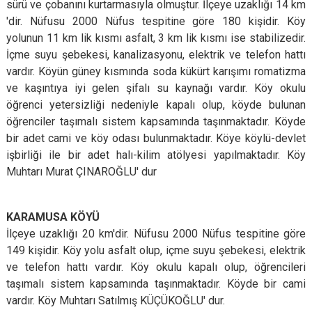
sürü ve çobanını kurtarmasıyla olmuştur. İlçeye uzaklığı 14 km
'dir. Nüfusu 2000 Nüfus tespitine göre 180 kişidir. Köy
yolunun 11 km lik kısmı asfalt, 3 km lik kısmı ise stabilizedir.
İçme suyu şebekesi, kanalizasyonu, elektrik ve telefon hattı
vardır. Köyün güney kısmında soda kükürt karışımı romatizma
ve kaşıntıya iyi gelen şifalı su kaynağı vardır. Köy okulu
öğrenci yetersizliği nedeniyle kapalı olup, köyde bulunan
öğrenciler taşımalı sistem kapsamında taşınmaktadır. Köyde
bir adet cami ve köy odası bulunmaktadır. Köye köylü-devlet
işbirliği ile bir adet halı-kilim atölyesi yapılmaktadır. Köy
Muhtarı Murat ÇINAROĞLU' dur
KARAMUSA KÖYÜ
İlçeye uzaklığı 20 km'dir. Nüfusu 2000 Nüfus tespitine göre
149 kişidir. Köy yolu asfalt olup, içme suyu şebekesi, elektrik
ve telefon hattı vardır. Köy okulu kapalı olup, öğrencileri
taşımalı sistem kapsamında taşınmaktadır. Köyde bir cami
vardır. Köy Muhtarı Satılmış KÜÇÜKOĞLU' dur.