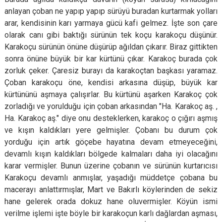
anlayan çoban ne yapıp yapıp sürüyü buradan kurtarmak yolları
arar, kendisinin karı yarmaya gücü kafi gelmez. İşte son çare
olarak canı gibi baktığı sürünün tek koçu karakoçu düşünür.
Karakoçu sürünün önüne düşürüp ağıldan çıkarır. Biraz gittikten
sonra önüne büyük bir kar kürtünü çıkar. Karakoç burada çok
zorluk çeker. Çaresiz burayı da karakoçtan başkası yaramaz.
Çoban karakoçu öne, kendisi arkasına düşüp, büyük kar
kürtününü aşmaya çalışırlar. Bu kürtünü aşarken Karakoç çok
zorladığı ve yorulduğu için çoban arkasından "Ha. Karakoç aş. ,
Ha. Karakoç aş." diye onu desteklerken, karakoç o çığırı aşmış
ve kışın kaldıkları yere gelmişler. Çobanı bu durum çok
yorduğu için artık göçebe hayatına devam etmeyeceğini,
devamlı kışın kaldıkları bölgede kalmaları daha iyi olacağını
karar vermişler. Bunun üzerine çobanın ve sürünün kurtarıcısı
Karakoçu devamlı anmışlar, yaşadığı müddetçe çobana bu
macerayı anlattırmışlar, Mart ve Bakırlı köylerinden de sekiz
hane gelerek orada dokuz hane oluvermişler. Köyün ismi
verilme işlemi işte böyle bir karakoçun karlı dağlardan aşması,