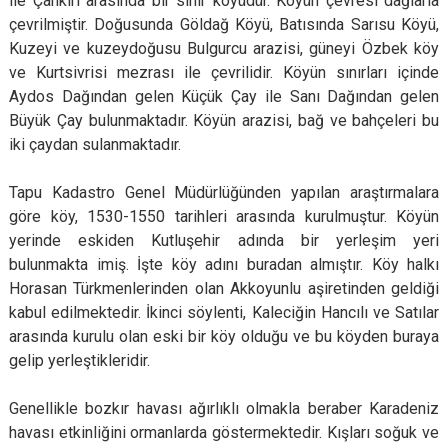
ile Çankırı arasında bir sınır köyüdür. Köyün çevresi dağlarla
çevrilmiştir. Doğusunda Göldağ Köyü, Batısında Sarısu Köyü,
Kuzeyi ve kuzeydoğusu Bulgurcu arazisi, güneyi Özbek köy
ve Kurtsivrisi mezrası ile çevrilidir. Köyün sınırları içinde
Aydos Dağından gelen Küçük Çay ile Sanı Dağından gelen
Büyük Çay bulunmaktadır. Köyün arazisi, bağ ve bahçeleri bu
iki çaydan sulanmaktadır.
Tapu Kadastro Genel Müdürlüğünden yapılan araştırmalara
göre köy, 1530-1550 tarihleri arasında kurulmuştur. Köyün
yerinde eskiden Kutluşehir adında bir yerleşim yeri
bulunmakta imiş. İşte köy adını buradan almıştır. Köy halkı
Horasan Türkmenlerinden olan Akkoyunlu aşiretinden geldiği
kabul edilmektedir. İkinci söylenti, Kaleciğin Hancılı ve Satılar
arasında kurulu olan eski bir köy olduğu ve bu köyden buraya
gelip yerleştikleridir.
Genellikle bozkır havası ağırlıklı olmakla beraber Karadeniz
havası etkinliğini ormanlarda göstermektedir. Kışları soğuk ve