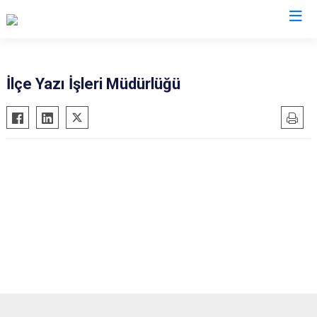
Çankırı
İlçe Yazı İşleri Müdürlüğü
Atkaracalar
Korgun
Bayramören
Kurşunlu
Çerkeş
Orta
Eldivan
Şabanözü
Ilgaz
Yapraklı
Kızılırmak