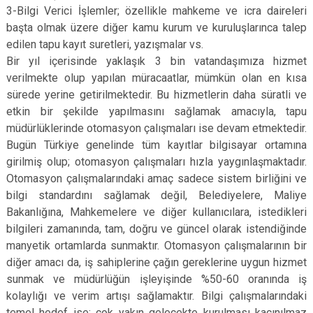
3-Bilgi Verici İşlemler; özellikle mahkeme ve icra daireleri
başta olmak üzere diğer kamu kurum ve kuruluşlarınca talep
edilen tapu kayıt suretleri, yazışmalar vs.
Bir yıl içerisinde yaklaşık 3 bin vatandaşımıza hizmet
verilmekte olup yapılan müracaatlar, mümkün olan en kısa
sürede yerine getirilmektedir. Bu hizmetlerin daha süratli ve
etkin bir şekilde yapılmasını sağlamak amacıyla, tapu
müdürlüklerinde otomasyon çalışmaları ise devam etmektedir.
Bugün Türkiye genelinde tüm kayıtlar bilgisayar ortamına
girilmiş olup; otomasyon çalışmaları hızla yaygınlaşmaktadır.
Otomasyon çalışmalarındaki amaç sadece sistem birliğini ve
bilgi standardını sağlamak değil, Belediyelere, Maliye
Bakanlığına, Mahkemelere ve diğer kullanıcılara, istedikleri
bilgileri zamanında, tam, doğru ve güncel olarak istendiğinde
manyetik ortamlarda sunmaktır. Otomasyon çalışmalarının bir
diğer amacı da, iş sahiplerine çağın gereklerine uygun hizmet
sunmak ve müdürlüğün işleyişinde %50-60 oranında iş
kolaylığı ve verim artışı sağlamaktır. Bilgi çalışmalarındaki
temel hedef ise; çok yakın gelecekte kurulması kaçınılmaz