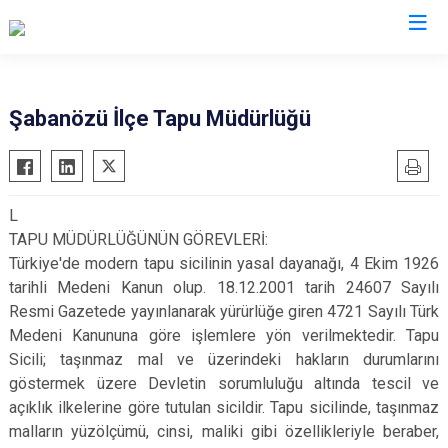
Çankırı
Şabanözü İlçe Tapu Müdürlüğü
Atkaracalar
Korgun
Bayramören
Kurşunlu
L
Çerkeş
Orta
TAPU MÜDÜRLÜĞÜNÜN GÖREVLERİ:
Eldivan
Şabanözü
Türkiye'de modern tapu sicilinin yasal dayanağı, 4 Ekim 1926
Ilgaz
Yapraklı
tarihli Medeni Kanun olup. 18.12.2001 tarih 24607 Sayılı
Resmi Gazetede yayınlanarak yürürlüğe giren 4721 Sayılı Türk
Kızılırmak
Medeni Kanununa göre işlemlere yön verilmektedir. Tapu
Sicili; taşınmaz mal ve üzerindeki hakların durumlarını
göstermek üzere Devletin sorumluluğu altında tescil ve
açıklık ilkelerine göre tutulan sicildir. Tapu sicilinde, taşınmaz
malların yüzölçümü, cinsi, maliki gibi özellikleriyle beraber,