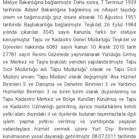
Maliye Bakanlığına bağlanmıştır. Daha sonra, 7 Temmuz 1939
tarihinde Adalet Bakanlığına bağlanmış ve nihayet taşıdığı
önem ve bağımsızlığı göz önüne alınarak 10 Ağustos 1951
tarihinde Başbakanlığa bağlanmıştır. Teşkilat, 26 Eylül 1984
yılında çıkarılan 3045 sayılı Kanunla, farklı bir statüye
kavuşmuştur. Tapu ve Kadastro Genel Müdürlüğü Teşkilat ve
Görevleri hakkında 6083 sayılı Kanun 10 Aralık 2010 tarih
27781 sayılı Resmi Gazetede yaynınlanarak Yürülüğe Girmiş
ve Merkez ve Taşra teşkilatı yeniden yapılandırılmıştır. Tapu
Sicil Müdürlüğü adı 'Tapu Müdürlüğü' olarak ve Tapu Sicil
Müdürü ünvanı 'Tapu Müdürü' olarak değişmiştir. Ana Hizmet
Birimleri 5 ve Danışma ve Denetim Birimleri 3 ve Yardımcı
Hizmetler Birimleri 3 ve birim birim olarak düzenlenmiş ve
Tapu Kadastro Merkez ve Bölge Kurulları Kurulmuş ve Tapu
ve Kadastro Uzmanlığı getirilmiş; ayrıca müdürlüklere kendi
yetki alanı dışındaki il ve ilçelerde bulunan taşınmazlarla ilgili
işlem yapma yetkisi verilmiş ve yurtdışında yaşayan
vatandaşlara hizmet vermek üzere Yurt Dışı Birimleri
kurulmasının yasal dayanağı getirilmiştir. 08.07.2011 tarihinde