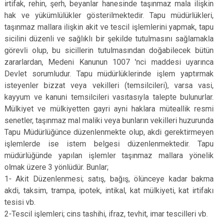
irtifak, rehin, şerh, beyanlar hanesinde taşınmaz mala ilişkin
hak ve yükümlülükler gösterilmektedir. Tapu müdürlükleri,
taşınmaz mallara ilişkin akit ve tescil işlemlerini yapmak, tapu
sicilini düzenli ve sağlıklı bir şekilde tutulmasını sağlamakla
görevli olup, bu sicillerin tutulmasından doğabilecek bütün
zararlardan, Medeni Kanunun 1007 'nci maddesi uyarınca
Devlet sorumludur. Tapu müdürlüklerinde işlem yaptırmak
isteyenler bizzat veya vekilleri (temsilcileri), varsa vasi,
kayyum ve kanuni temsilcileri vasıtasıyla talepte bulunurlar.
Mülkiyet ve mülkiyetten gayri ayni haklara müteallik resmi
senetler, taşınmaz mal maliki veya bunların vekilleri huzurunda
Tapu Müdürlüğünce düzenlenmekte olup, akdi gerektirmeyen
işlemlerde ise istem belgesi düzenlenmektedir. Tapu
müdürlüğünde yapılan işlemler taşınmaz mallara yönelik
olmak üzere 3 yönlüdür. Bunlar;
1- Akit Düzenlenmesi; satış, bağış, ölünceye kadar bakma
akdi, taksim, trampa, ipotek, intikal, kat mülkiyeti, kat irtifakı
tesisi vb.
2-Tescil işlemleri; cins tashihi, ifraz, tevhit, imar tescilleri vb.