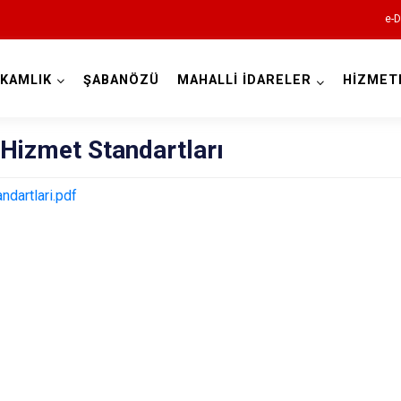
e-D
KAMLIK
ŞABANÖZÜ
MAHALLİ İDARELER
HİZMET
Çankırı
Hizmet Standartları
dartlari.pdf
Atkaracalar
Bayramören
Çerkeş
Eldivan