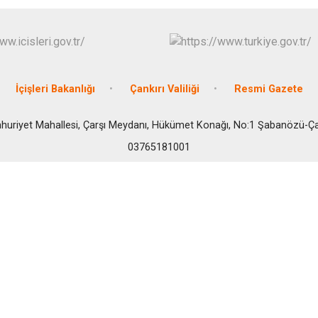
Ilgaz
Kızılırmak
İçişleri Bakanlığı
Çankırı Valiliği
Resmi Gazete
uriyet Mahallesi, Çarşı Meydanı, Hükümet Konağı, No:1 Şabanözü-Ça
03765181001