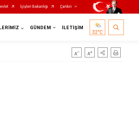
evlet
İçişleri Bakanlığı
Çankırı
LERİMİZ
GÜNDEM
İLETİŞİM
32
°C
Korgun
Kurşunlu
Orta
Şabanözü