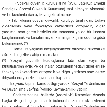
- Sosyal güvenlik kuruluşlarına (SSK, Bağ-Kur, Emekli
Sandığı / Sosyal Güvenlik Kurumuna) tabi olmayan olmamak
ve bu kuruluşlardan aylık ve gelir almamak,
- Tabi olunan sosyal güvenlik kuruluşu tarafından, tedavi
giderlerinin veya fonksiyon kazandırıcı ortopedik, diğer
yardımcı araç-gereç bedellerinin tamamını ya da bir kısmını
karşılamamak ve karşılanmayan kısmı için kişinin ödeme gücü
bulunmamak (*)
- Temel ihtiyaçlarını karşılayabilecek düzeyde düzenli ve
sürekli bir gelire sahip olmamaktır.
(*) Sosyal güvenlik kuruluşlarına tabi olan veya bu
kuruluşlardan aylık ve gelir alan özürlülerin tedavi giderleri ile
fonksiyon kazandırıcı ortopedik ve diğer yardımcı araç-gereç
ihtiyaçlarına yönelik başvuruların kapsamı
Başvuru, kişinin ikamet ettiği yerdeki Sosyal Yardımlaşma
ve Dayanışma Vakfına (Valilik/Kaymakamlık) yapılır.
Sadece zorunlu hallerde (tedavi vb) ikametleri dışında
başka il/ilçede geçici olarak bulunanlar, zorunluluk nedenini
(sevk belgesi vb.) gösteren belgeyi ilgili Sosyal Yardımlaşma