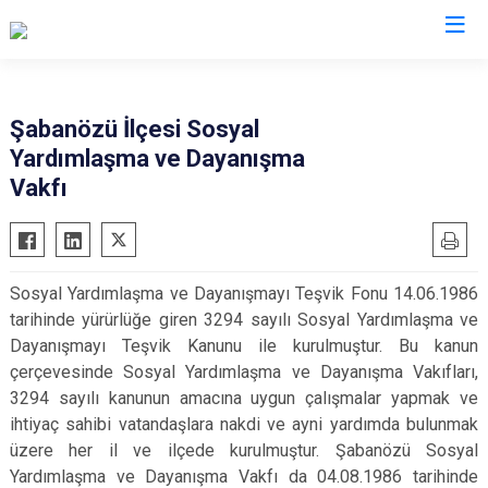
Çankırı
Şabanözü İlçesi Sosyal
Yardımlaşma ve Dayanışma
Atkaracalar
Korgun
Vakfı
Bayramören
Kurşunlu
Çerkeş
Orta
Eldivan
Şabanözü
Sosyal Yardımlaşma ve Dayanışmayı Teşvik Fonu 14.06.1986
Ilgaz
Yapraklı
tarihinde yürürlüğe giren 3294 sayılı Sosyal Yardımlaşma ve
Kızılırmak
Dayanışmayı Teşvik Kanunu ile kurulmuştur. Bu kanun
çerçevesinde Sosyal Yardımlaşma ve Dayanışma Vakıfları,
3294 sayılı kanunun amacına uygun çalışmalar yapmak ve
ihtiyaç sahibi vatandaşlara nakdi ve ayni yardımda bulunmak
üzere her il ve ilçede kurulmuştur. Şabanözü Sosyal
Yardımlaşma ve Dayanışma Vakfı da 04.08.1986 tarihinde